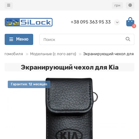
грн
+38 095 363 95 33
0
Меню
 автомобиля
Модельные (с лого авто)
Экранирующий чехол для Ki
Экранирующий чехол для Kia
Гарантия: 12 месяцев