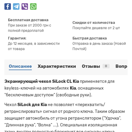
Бесплатная доставка
Скидки от количества
При заказе от 2000 грн с
Покупайте дешевле от 2 шт
полной предоплатой
Гарантия:
Быстрая доставка
До 12 месяцев, в зависимости
Отправка в день заказа (Новой
от товара
Почтой)
Описание
Характеристики
Отзывы
Вопрос
0
Экранирующий чехол SiLock CL Kia
применяется для
keyless-ключей на автомобилях
Kia
, оснащенных
"бесключевым доступом" (свободные руки).
Чехол
SiLock для Kia
не позволяет «перехватить/
ретранслировать» сигнал от родного ключа. Таким образом
защищает автомобиль от угона ретранслятором ("Удочка",
"Длинная рука", "Волна" ...). Специальная изоляционная
ткань внутри полностью блокирует все сигналы ключа.