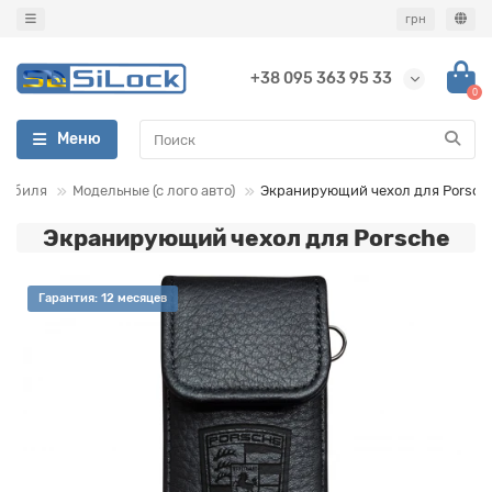
грн
+38 095 363 95 33
0
Меню
мобиля
Модельные (с лого авто)
Экранирующий чехол для Porsch
Экранирующий чехол для Porsche
Гарантия: 12 месяцев