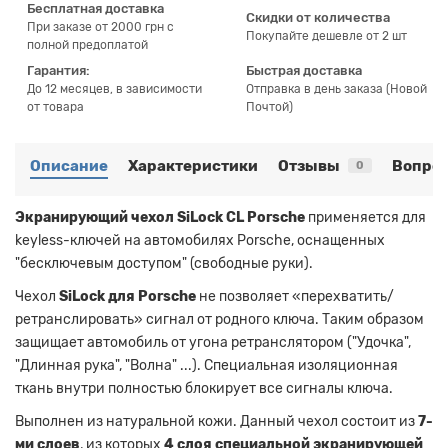
Бесплатная доставка
Скидки от количества
При заказе от 2000 грн с
Покупайте дешевле от 2 шт
полной предоплатой
Гарантия:
Быстрая доставка
До 12 месяцев, в зависимости
Отправка в день заказа (Новой
от товара
Почтой)
Описание
Характеристики
Отзывы
Вопрос
0
Экранирующий чехол SiLock CL Porsche
применяется для
keyless-ключей на автомобилях Porsche, оснащенных
"бесключевым доступом" (свободные руки).
Чехол
SiLock для Porsche
не позволяет «перехватить/
ретранслировать» сигнал от родного ключа. Таким образом
защищает автомобиль от угона ретранслятором ("Удочка",
"Длинная рука", "Волна" ...). Специальная изоляционная
ткань внутри полностью блокирует все сигналы ключа.
Выполнен из натуральной кожи. Данный чехол состоит из
7-
ми слоев
, из которых
4 слоя специальной экранирующей