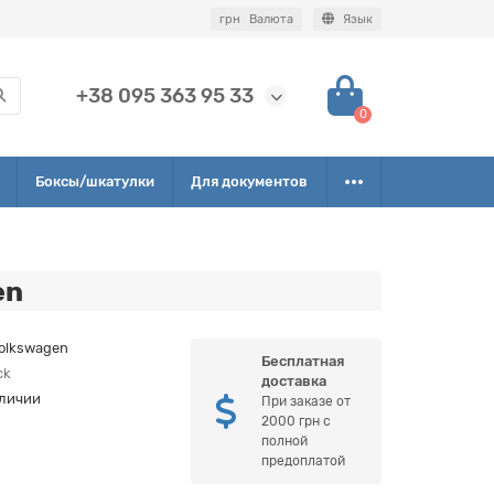
грн
Валюта
Язык
+38 095 363 95 33
0
Боксы/шкатулки
Для документов
en
olkswagen
Бесплатная
ck
доставка
аличии
При заказе от
2000 грн с
полной
предоплатой