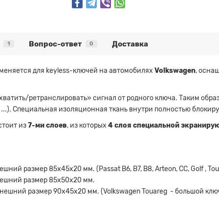
Вопрос-ответ
Доставка
1
0
меняется для keyless-ключей на автомобилях
Volkswagen
, осна
хватить/ретранслировать» сигнал от родного ключа. Таким обра
" ...). Специальная изоляционная ткань внутри полностью блокир
стоит из
7-ми слоев
, из которых
4 слоя специальной экраниру
шний размер 85х45х20 мм. (Passat B6, B7, B8, Arteon, CC, Golf , Tou
ешний размер 85х50х20 мм.
нешний размер 90х45х20 мм. (Volkswagen Touareg - большой ключ