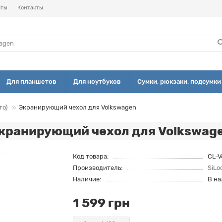
аты
Контакты
Для планшетов
Для ноутбуков
Сумки, рюкзаки, подсумки
то)
Экранирующий чехол для Volkswagen
кранирующий чехол для Volkswag
Код товара:
CL-V
Производитель:
SiLo
Наличие:
В н
1 599 грн