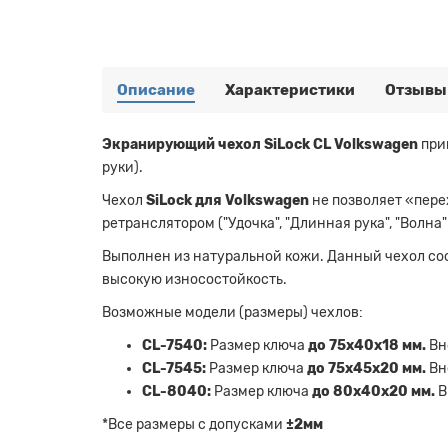
Описание
Характеристики
Отзывы
Экранирующий чехол SiLock CL Volkswagen
при
руки).
Чехол
SiLock для Volkswagen
не позволяет «пере
ретранслятором ("Удочка", "Длинная рука", "Волна
Выполнен из натуральной кожи. Данный чехол со
высокую износостойкость.
Возможные модели (размеры) чехлов:
CL-7540:
Размер ключа
до 75х40х18 мм.
Вне
CL-7545:
Размер ключа
до 75х45х20 мм.
Вн
CL-8040:
Размер ключа
до 80х40х20 мм.
В
*Все размеры с допусками
±2мм