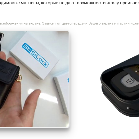
одимовые магниты, которые не дают возможности чехлу произвол
 изображения на экране. Зависит от цветопередачи Вашего экрана и партии кожи