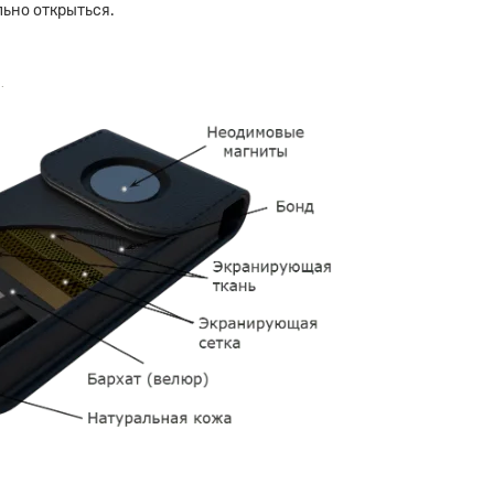
ьно открыться.
.