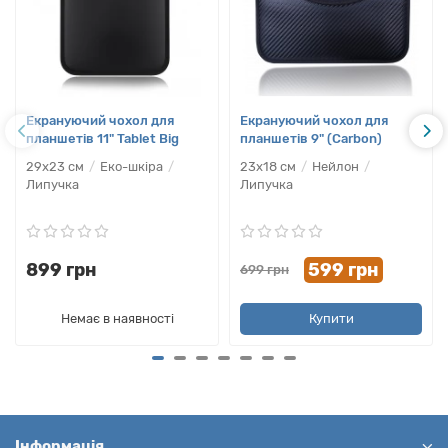
Екрануючий чохол для
Екрануючий чохол для
планшетів 11" Tablet Big
планшетів 9" (Carbon)
29х23 см
Еко-шкіра
23х18 см
Нейлон
Липучка
Липучка
899 грн
599 грн
699 грн
Немає в наявності
Купити
Інформація