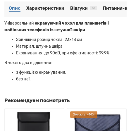
Опис
Характеристики
Відгуки
Питання-від
0
Універсальний
екрануючий чохол для планшетів і
мобільних телефонів із штучної шкіри
.
Зовнішній розмір чохла: 23х18 см
Матеріал: штучна шкіра
Екранування: до 90dB, при ефективності: 99.9%
В чохлі є два відділення:
з функцією екранування,
без неї.
Рекомендуем посмотреть
Знижка: -14%