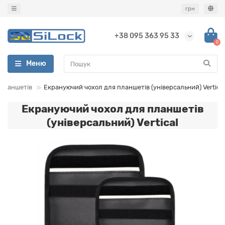
грн
+38 095 363 95 33
0
Меню
 планшетів
Екрануючий чохол для планшетів (універсальний) Vertical
Екрануючий чохол для планшетів
(універсальний) Vertical