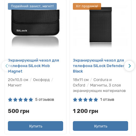
Подвійний захист, магніт!
Хіт продажів!
Экранирующий чехол для
Экранирующий чехол для
телефона SiLock Mob
телефона SiLock Defender
Magnet
Black
20х10,5 см
Оксфорд
18х11 см
Cordura и
Магнит
Oxford
Магниты, 3 слоя
экранирующих материалов
5 отзывов
1 отзыв
500 грн
1 200 грн
Купить
Купить