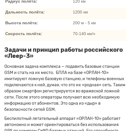
Радиус полёта:
120 км
Дальность полёта:
1200 км
Высота полёта:
200 м - 5 км
Скорость полёта:
70-140 км/ч
Задачи и принцип работы российского
«Леер-3»
Основная задача комплекса — подавить базовые станции
GSM и стать на их место. БПЛА на базе «ОРЛАН-10»
имитируют ложную базовую станцию, и телефоны военных
подключаются к ней, думая, что это их «родная» сеть. Таким
образом смартфон регистрируется во вражеской ложной
сети. После этого операторы получают всю необходимую
информацию от абонентов. Это одна из «дыр» в
безопасности сетей GSM.
Беспилотный летательный аппарат «ОРЛАН-10» работает
автономно и может ориентироваться без использования
GPS по номерам CellID базовых станций. Его способность